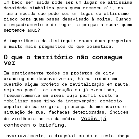
COMO PREPARAR UMA CIDADE PARA
Um beco sem saída pode ser um lugar de altíssima
densidade simbólica para quem cresceu ali, na
FUTUROS INCERTOS
mesma medida que pode ser um lugar de altíssimo
risco para quem passa desavisado à noite. Quando
o enquadramento é de lugar, a pergunta muda: quem
pertence
aqui?
A importância de distinguir essas duas perguntas
é muito mais pragmática do que cosmética.
O que o território não consegue
ver
Em praticamente todos os projetos de city
branding que desenvolvemos, há na cidade em
questão algum projeto de revitalização em pauta,
seja no papel, em execução ou já executado,
frequentemente em áreas cujo perfil costuma
mobilizar esse tipo de intervenção: comércio
popular de baixo giro, presença de moradores em
situação de rua, fachadas deterioradas, índices
Vocês já
de violência acima da média…
conhecem o briefing
.
Invariavelmente, o diagnóstico do cliente chega