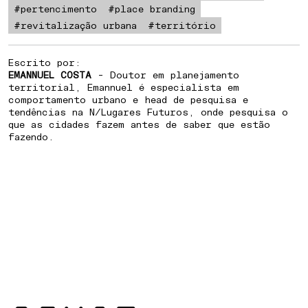
LOCATION
#pertencimento
#place branding
#revitalização urbana
#território
⁠HOW TO PREPARE A CITY FOR
Escrito por:
AN UNCERTAIN FUTURE
EMANNUEL COSTA
- Doutor em planejamento
territorial, Emannuel é especialista em
comportamento urbano e head de pesquisa e
tendências na N/Lugares Futuros, onde pesquisa o
que as cidades fazem antes de saber que estão
fazendo.