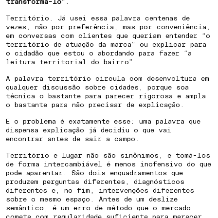
transformá-lo”
.
Território. Já usei essa palavra centenas de
vezes, não por preferência, mas por conveniência,
em conversas com clientes que queriam entender “o
território de atuação da marca” ou explicar para
o cidadão que estou o abordando para fazer “a
leitura territorial do bairro”.
A palavra território circula com desenvoltura em
qualquer discussão sobre cidades, porque soa
técnica o bastante para parecer rigorosa e ampla
o bastante para não precisar de explicação.
E o problema é exatamente esse: uma palavra que
dispensa explicação já decidiu o que vai
encontrar antes de sair a campo.
Território e lugar não são sinônimos, e tomá-los
de forma intercambiável é menos inofensivo do que
pode aparentar. São dois enquadramentos que
produzem perguntas diferentes, diagnósticos
diferentes e, no fim, intervenções diferentes
sobre o mesmo espaço. Antes de um deslize
semântico, é um erro de método que o mercado
comete com regularidade suficiente para merecer