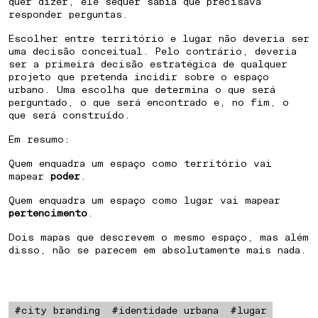
quer dizer, ele sequer sabia que precisava
responder perguntas.
Escolher entre território e lugar não deveria ser
uma decisão conceitual. Pelo contrário, deveria
ser a primeira decisão estratégica de qualquer
projeto que pretenda incidir sobre o espaço
HOW TO CREATE AN IDENTITY
urbano. Uma escolha que determina o que será
perguntado, o que será encontrado e, no fim, o
FOR A PLANNED NEIGHBORHOODO
que será construído.
Em resumo:
⁠HOW TO POSITION A CITY TO
Quem enquadra um espaço como território vai
ATTRACT INVESTMENT
mapear
poder
.
Quem enquadra um espaço como lugar vai mapear
pertencimento
.
HOW TO ENGAGE THE COMMUNITY
Dois mapas que descrevem o mesmo espaço, mas além
IN URBAN REGENERATION
disso, não se parecem em absolutamente mais nada.
HOW TO DIFFERENTIATE A
PROPERTY DEVELOPMENT BY ITS
#city branding
#identidade urbana
#lugar