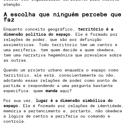
atenção.
A escolha que ninguém percebe que
faz
Enquanto conceito geográfico,
território é a
dimensão política do espaço.
Ele é formado por
COMO CRIAR IDENTIDADE PARA UM
relações de poder, que são por definição
assimétricas. Todo território tem um centro e
BAIRRO PLANEJADO
uma periferia, tem quem decide e quem obedece,
tem uma narrativa hegemônica que prevalece sobre
COMO POSICIONAR UMA CIDADE
as outras.
PARA ATRAIR INVESTIMENTOS
Quando um projeto urbano enquadra o espaço como
território, ele está, conscientemente ou não,
COMO ENGAJAR COMUNIDADE EM
adotando essas relações de poder como ponto de
partida e respondendo a uma pergunta bastante
REVITALIZAÇÃO URBANA
específica: quem
manda
aqui?
Por sua vez,
lugar é a dimensão simbólica do
COMO DIFERENCIAR UM
espaço.
Ele é formado por relações de identidade,
EMPREENDIMENTO IMOBILIÁRIO
memória e pertencimento e, portanto, não obedece
à lógica de centro e periferia ou comando e
PELO LUGAR
controle.