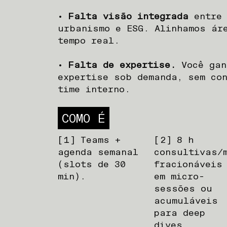
•
Falta visão integrada
entre 
urbanismo e ESG. Alinhamos ár
tempo real.
•
Falta de expertise.
Você gan
expertise sob demanda, sem co
time interno.
COMO É
[1] Teams +
[2] 8 h
agenda semanal
consultivas/
(slots de 30
fracionáveis
min).
em micro-
sessões ou
acumuláveis
para deep
dives.