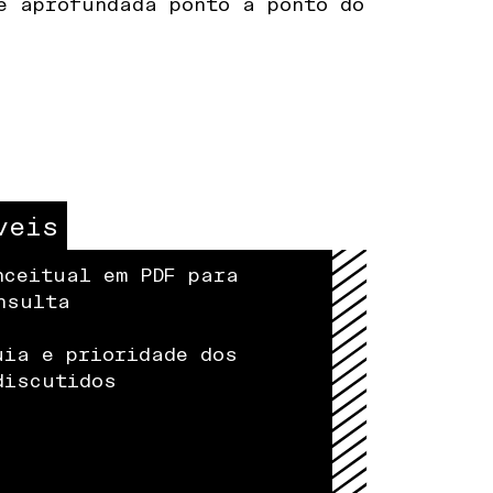
e aprofundada ponto a ponto do
veis
nceitual em PDF para
nsulta
uia e prioridade dos
discutidos