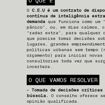
O QUE É
O
C.E.U é um contrato de dispo
contínua de inteligência estr
demanda
que funciona como um “
pânico”, ou, em dias calmos, c
“radar extra”, para qualquer 
que precise tomar decisões so
lugares, grandes empreendimen
políticas urbanas sem tempo (
orçamento) para iniciar novas
consultorias toda vez que sur
incerteza.
O QUE VAMOS RESOLVER
•
Tomada de decisões críticas
bússola.
O conselho oferece s
opinião qualificada.