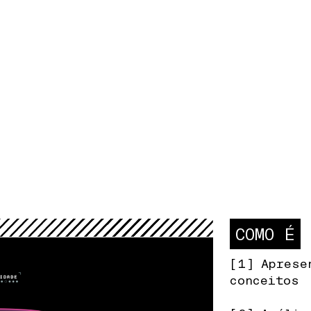
COMO É
[1] Aprese
conceitos