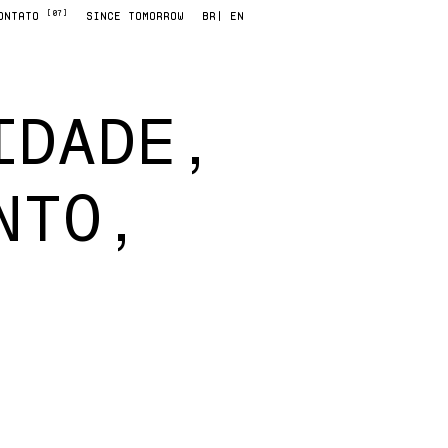
[07]
ONTATO
SINCE TOMORROW
BR
| EN
IDADE,
NTO,