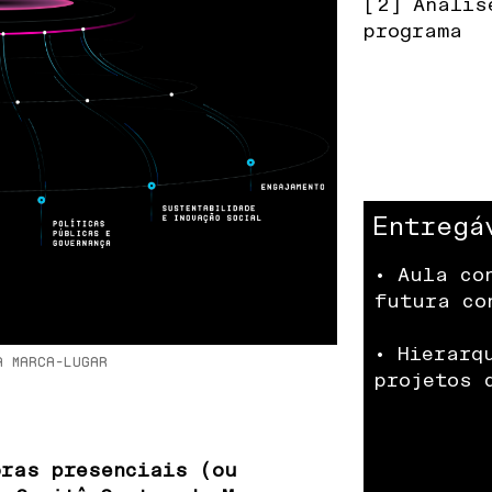
[2] Anális
programa
Entregá
• Aula co
futura co
• Hierarq
a marca-lugar
projetos 
oras presenciais (ou