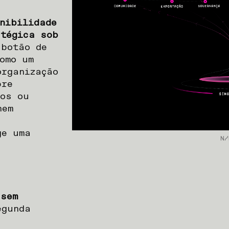
nibilidade
atégica sob
botão de
omo um
organização
bre
tos ou
nem
ge uma
N/
 sem
egunda