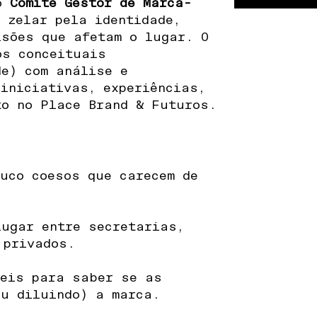
 o
Comitê Gestor de Marca-
 zelar pela identidade,
isões que afetam o lugar. O
os conceituais
de) com análise e
 iniciativas, experiências,
to no Place Brand & Futuros.
ouco coesos que carecem de
lugar entre secretarias,
 privados.
veis para saber se as
ou diluindo) a marca.