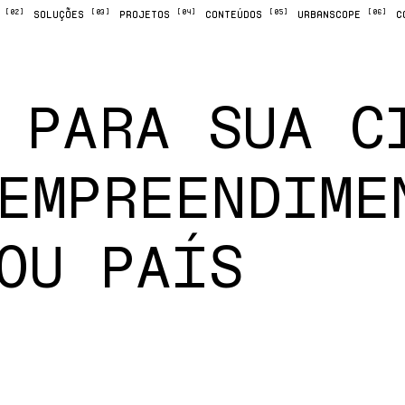
[02]
[03]
[04]
[05]
[06]
M
SOLUÇÕES
PROJETOS
CONTEÚDOS
URBANSCOPE
C
PARA SUA C
EMPREENDIME
OU PAÍS