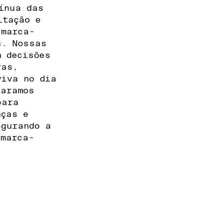
ínua das
itação e
 marca-
s. Nossas
m decisões
vas,
viva no dia
paramos
para
nças e
egurando a
 marca-