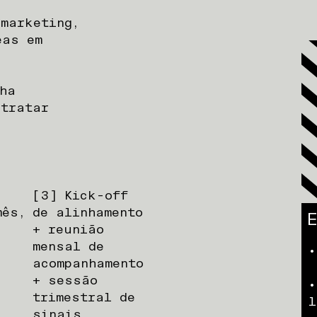
marketing,
eas em
ha
ntratar
[3] Kick-off
mês,
de alinhamento
+ reunião
mensal de
•
acompanhamento
+ sessão
•
trimestral de
l
sinais.