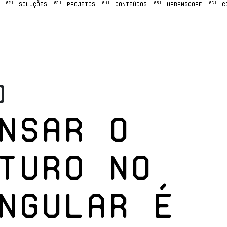
[02]
[03]
[04]
[05]
[06]
M
SOLUÇÕES
PROJETOS
CONTEÚDOS
URBANSCOPE
C
]
nsar o
turo no
ngular é