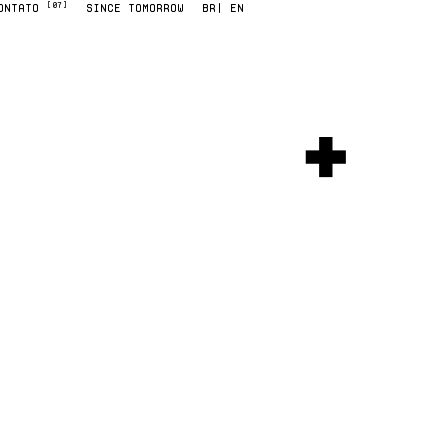
[07]
ONTATO
SINCE TOMORROW
BR
| EN