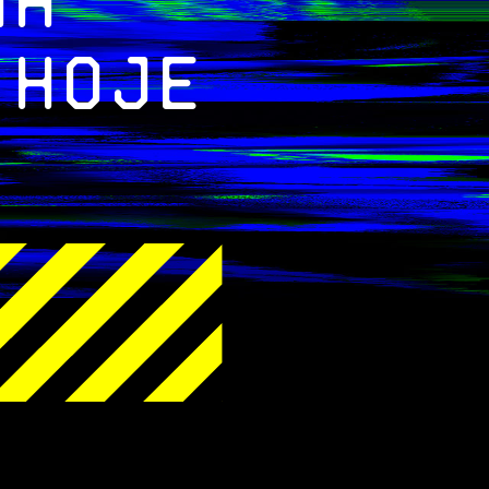
na
 hoje