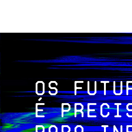
Os futu
é preci