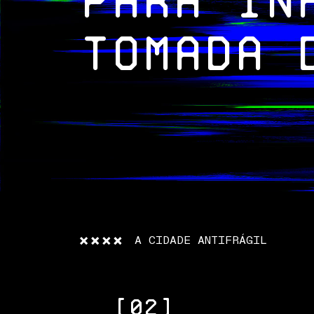
para in
tomada 
A CIDADE ANTIFRÁGIL
[02]