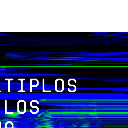
ltiplos
-los