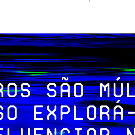
ros são mú
so explorá