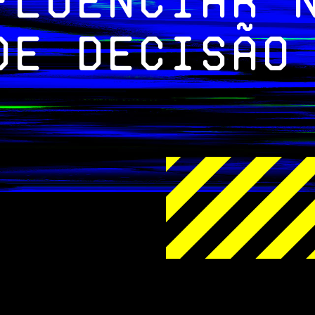
fluenciar 
de decisão