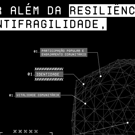
R ALÉM DA
RESILIÊN
NTIFRAGILIDADE,