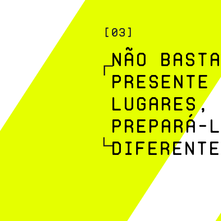
[03]
NãO BASTA
PRESENTE
LUGARES, 
PREPARá-L
DIFERENTE