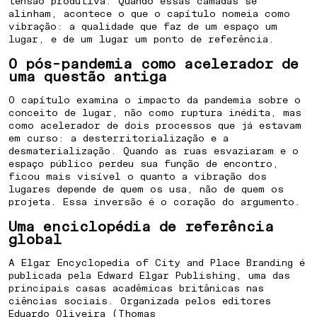
tensão produtiva. Quando essas camadas se
alinham, acontece o que o capítulo nomeia como
vibração: a qualidade que faz de um espaço um
lugar, e de um lugar um ponto de referência.
O pós-pandemia como acelerador de
uma questão antiga
COMO CRIAR IDENTIDADE PARA UM
O capítulo examina o impacto da pandemia sobre o
BAIRRO PLANEJADO
conceito de lugar, não como ruptura inédita, mas
como acelerador de dois processos que já estavam
em curso: a desterritorialização e a
COMO POSICIONAR UMA CIDADE
desmaterialização. Quando as ruas esvaziaram e o
PARA ATRAIR INVESTIMENTOS
espaço público perdeu sua função de encontro,
ficou mais visível o quanto a vibração dos
lugares depende de quem os usa, não de quem os
COMO ENGAJAR COMUNIDADE EM
projeta. Essa inversão é o coração do argumento.
REVITALIZAÇÃO URBANA
Uma enciclopédia de referência
global
COMO DIFERENCIAR UM
A Elgar Encyclopedia of City and Place Branding é
EMPREENDIMENTO IMOBILIÁRIO
publicada pela Edward Elgar Publishing, uma das
PELO LUGAR
principais casas acadêmicas britânicas nas
ciências sociais. Organizada pelos editores
Eduardo Oliveira (Thomas