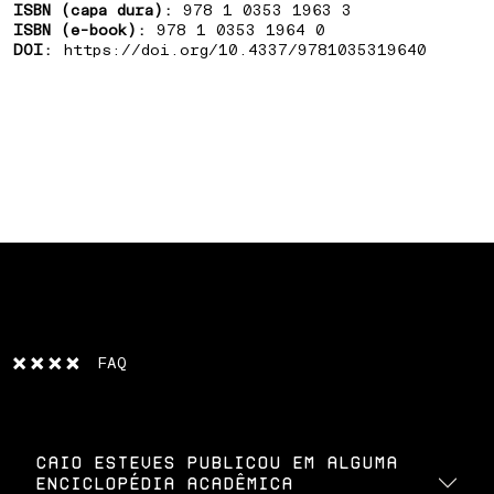
ISBN (capa dura):
978 1 0353 1963 3
ISBN (e-book):
978 1 0353 1964 0
DOI:
https://doi.org/10.4337/9781035319640
FAQ
Caio Esteves publicou em alguma
enciclopédia acadêmica