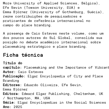
COMO PREPARAR UMA CIDADE PARA
More University of Applied Sciences, Bélgica),
Efe Sevin (Towson University, EUA) e
FUTUROS INCERTOS
Emma Björner (University of Gothenburg, Suécia),
reúne contribuições de pesquisadores e
praticantes de referência internacional no
campo do place branding.
A presença de Caio Esteves neste volume, como um
dos poucos autores do Sul Global, consolida sua
posição no debate acadêmico internacional sobre
placemaking estratégico e place branding.
Ficha técnica
Título do
capítulo:
Placemaking and the Importance of Vibra
Autor:
Caio Esteves
Publicação:
Elgar Encyclopedia of City and Place
Branding
Editores:
Eduardo Oliveira, Efe Sevin,
Emma Björner
Editora:
Edward Elgar Publishing, Cheltenham, UK
/ Northampton, MA, USA
Série:
Elgar Encyclopedias in the Social Sciences
Ano:
2025