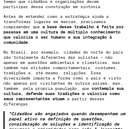
tempo que cidadãos e organizações devem
participar dessa construção em sintonia.
Antes de entender como a estratégia ajuda a
transformar lugares em marcas, precisamos
compreender que
a base desse trabalho é feita por
pessoas em uma cultura de múltiplo conhecimento
COMO CRIAR IDENTIDADE PARA UM
que valoriza o ser humano e sua integração à
comunidade
.
BAIRRO PLANEJADO
No Brasil, por exemplo, cidades do norte do país
são totalmente diferentes das sulistas – não
COMO POSICIONAR UMA CIDADE
apenas em questões ambientais e climáticas, mas
PARA ATRAIR INVESTIMENTOS
também nas atitudes comportamentais, costumes,
tradições e, até mesmo, religiões. Essa
diversidade impacta a forma como o país é visto
COMO ENGAJAR COMUNIDADE EM
não apenas por visitantes de outros países, mas,
REVITALIZAÇÃO URBANA
também, pela própria população, que
contempla sua
cultura, defende suas tradições e valoriza como
seus representantes atuam
a partir dessas
COMO DIFERENCIAR UM
diferenças.
EMPREENDIMENTO IMOBILIÁRIO
“Cidadãos são engajados quando desempenham um
PELO LUGAR
papel ativo na definição de questões,
consideração de soluções e identificação de