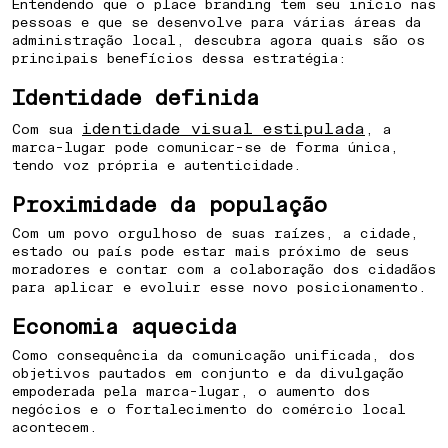
Entendendo que o place branding tem seu início nas
LOCATION
pessoas e que se desenvolve para várias áreas da
administração local, descubra agora quais são os
principais benefícios dessa estratégia:
⁠HOW TO PREPARE A CITY FOR
Identidade definida
AN UNCERTAIN FUTURE
identidade visual estipulada
Com sua
, a
marca-lugar pode comunicar-se de forma única,
tendo voz própria e autenticidade.
Proximidade da população
Com um povo orgulhoso de suas raízes, a cidade,
estado ou país pode estar mais próximo de seus
moradores e contar com a colaboração dos cidadãos
para aplicar e evoluir esse novo posicionamento.
Economia aquecida
Como consequência da comunicação unificada, dos
objetivos pautados em conjunto e da divulgação
empoderada pela marca-lugar, o aumento dos
negócios e o fortalecimento do comércio local
acontecem.