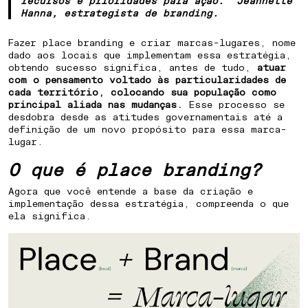
recursos e prioridades para ação.” Jeannette
COMO PREPARAR UMA CIDADE PARA
Hanna, estrategista de branding.
FUTUROS INCERTOS
Fazer place branding e criar marcas-lugares, nome
dado aos locais que implementam essa estratégia,
obtendo sucesso significa, antes de tudo,
atuar
com o pensamento voltado às particularidades de
cada território, colocando sua população como
principal aliada nas mudanças.
Esse processo se
desdobra desde as atitudes governamentais até a
definição de um novo propósito para essa marca-
lugar.
O que é place branding?
Agora que você entende a base da criação e
implementação dessa estratégia, compreenda o que
ela significa.