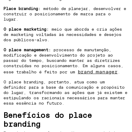
Place branding:
método de planejar, desenvolver e
construir o posicionamento de marca para o
lugar.
O place marketing:
meio que aborda e cria ações
de marketing voltadas às necessidades e desejos
HOW TO CREATE AN IDENTITY
dos públicos-alvo.
FOR A PLANNED NEIGHBORHOODO
O place management:
processo de manutenção,
modificação e desenvolvimento do projeto ao
passar do tempo, buscando manter as diretrizes
⁠HOW TO POSITION A CITY TO
construídas no posicionamento. Em alguns casos,
brand manager
esse trabalho é feito por um
.
ATTRACT INVESTMENT
O place branding, portanto, atua como um
definidor para a base da comunicação e propósito
HOW TO ENGAGE THE COMMUNITY
do lugar, transformando as ações que já existem e
estipulando os racionais necessários para manter
IN URBAN REGENERATION
essa essência no futuro.
Benefícios do place
HOW TO DIFFERENTIATE A
branding
PROPERTY DEVELOPMENT BY ITS