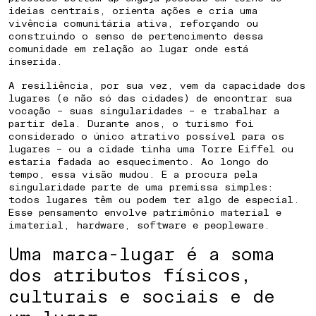
COMO PREPARAR UMA CIDADE PARA
ideias centrais, orienta ações e cria uma
FUTUROS INCERTOS
vivência comunitária ativa, reforçando ou
construindo o senso de pertencimento dessa
comunidade em relação ao lugar onde está
inserida.
A resiliência, por sua vez, vem da capacidade dos
lugares (e não só das cidades) de encontrar sua
vocação – suas singularidades – e trabalhar a
partir dela. Durante anos, o turismo foi
considerado o único atrativo possível para os
lugares – ou a cidade tinha uma Torre Eiffel ou
estaria fadada ao esquecimento. Ao longo do
tempo, essa visão mudou. E a procura pela
singularidade parte de uma premissa simples:
todos lugares têm ou podem ter algo de especial.
Esse pensamento envolve patrimônio material e
imaterial, hardware, software e peopleware.
Uma marca-lugar é a soma
dos atributos físicos,
culturais e sociais e de