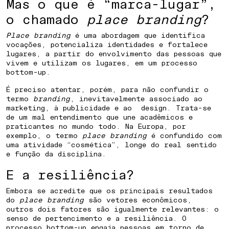
Mas o que é “marca-lugar”,
o chamado
place branding
?
Place branding
é uma abordagem que identifica
vocações, potencializa identidades e fortalece
lugares, a partir do envolvimento das pessoas que
vivem e utilizam os lugares, em um processo
COMO CRIAR IDENTIDADE PARA UM
bottom-up.
BAIRRO PLANEJADO
É preciso atentar, porém, para não confundir o
termo
branding
, inevitavelmente associado ao
COMO POSICIONAR UMA CIDADE
marketing, à publicidade e ao design. Trata-se
de um mal entendimento que une acadêmicos e
PARA ATRAIR INVESTIMENTOS
praticantes no mundo todo. Na Europa, por
exemplo, o termo
place branding
é confundido com
COMO ENGAJAR COMUNIDADE EM
uma atividade “cosmética”, longe do real sentido
e função da disciplina.
REVITALIZAÇÃO URBANA
E a resiliência?
COMO DIFERENCIAR UM
Embora se acredite que os principais resultados
EMPREENDIMENTO IMOBILIÁRIO
do
place branding
são vetores econômicos,
PELO LUGAR
outros dois fatores são igualmente relevantes: o
senso de pertencimento e a resiliência. O
processo bottom-up engaja pessoas em torno de