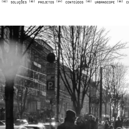
[02]
[03]
[04]
[05]
[06]
M
SOLUÇÕES
PROJETOS
CONTEÚDOS
URBANSCOPE
C