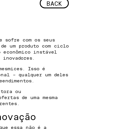
BACK
e sofre com os seus
 de um produto com ciclo
o econômico instável
 inovadores.
mesmices. Isso é
onal – qualquer um deles
eendimentos.
utora ou
ofertas de uma mesma
rentes.
novação
que essa não é a