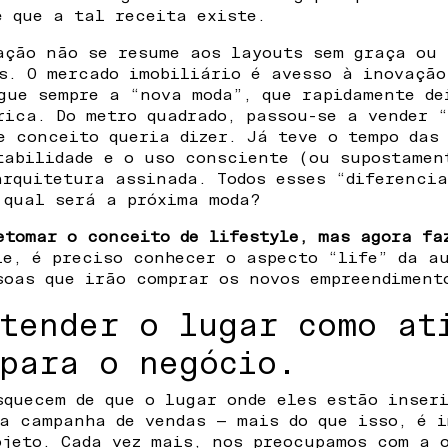
é que a tal receita existe.
ação não se resume aos layouts sem graça ou 
s. O mercado imobiliário é avesso à inovação
gue sempre a “nova moda”, que rapidamente de
rica. Do metro quadrado, passou-se a vender “
e conceito queria dizer. Já teve o tempo das
tabilidade e o uso consciente (ou supostamen
arquitetura assinada. Todos esses “diferenci
 qual será a próxima moda?
etomar o conceito de lifestyle, mas agora fa
le, é preciso conhecer o aspecto “life” da a
soas que irão comprar os novos empreendiment
tender o lugar como at
para o negócio.
squecem de que o lugar onde eles estão inser
a campanha de vendas — mais do que isso, é 
ojeto. Cada vez mais, nos preocupamos com a 