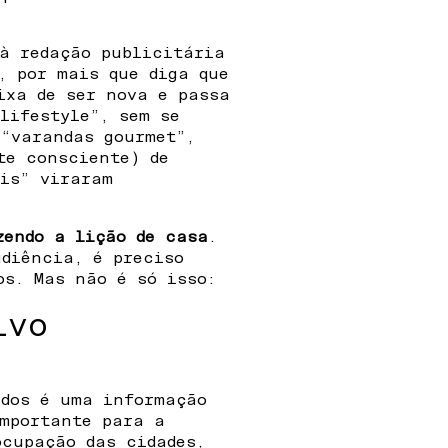
à redação publicitária
, por mais que diga que
ixa de ser nova e passa
lifestyle”, sem se
 “varandas gourmet”,
te consciente) de
ais” viraram
zendo a lição de casa
.
udiência, é preciso
os. Mas não é só isso:
ivo
idos é uma informação
importante para a
ocupação das cidades,