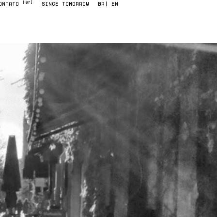
[07]
ONTATO
SINCE TOMORROW
BR
| EN