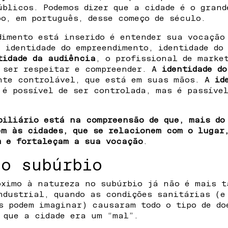
úblicos. Podemos dizer que a cidade é o grand
po, em português, desse começo de século.
dimento está inserido é entender sua vocação
, identidade do empreendimento, identidade do
tidade da audiência
, o profissional de marke
 ser respeitar e compreender. A
identidade d
nte controlável, que está em suas mãos. A
id
 é possível de ser controlada, mas é passível
biliário está na compreensão de que, mais do
em às cidades, que se relacionem com o lugar
m e fortaleçam a sua vocação
.
no subúrbio
óximo à natureza no subúrbio já não é mais t
ndustrial, quando as condições sanitárias (e
s podem imaginar) causaram todo o tipo de do
 que a cidade era um “mal”.