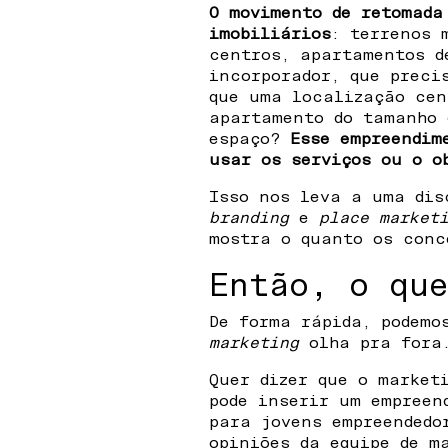
O movimento de retomada
imobiliários
: terrenos 
centros, apartamentos d
incorporador, que preci
que uma localização cen
apartamento do tamanho 
espaço?
Esse empreendim
usar os serviços ou o o
Isso nos leva a uma di
branding
e
place market
mostra o quanto os conc
Então, o qu
De forma rápida, podemo
marketing
olha pra fora.
Quer dizer que o market
pode inserir um empreen
para jovens empreendedo
opiniões da equipe de m