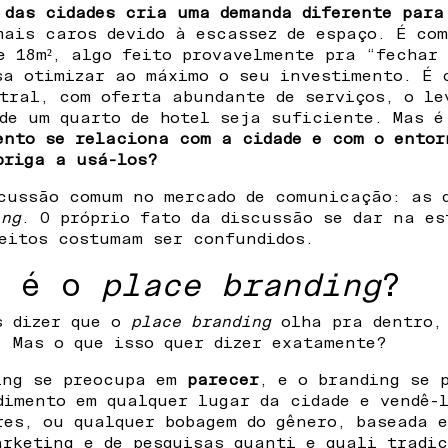
 das cidades cria uma demanda diferente para
mais caros devido à escassez de espaço. É co
e 18m², algo feito provavelmente pra “fechar
sa otimizar ao máximo o seu investimento. É 
tral, com oferta abundante de serviços, o le
de um quarto de hotel seja suficiente. Mas é
ento se relaciona com a cidade e com o entor
briga a usá-los?
scussão comum no mercado de comunicação: as 
ing
. O próprio fato da discussão se dar na e
eitos costumam ser confundidos.
e é o
place branding
?
s dizer que o
place branding
olha pra dentro,
 Mas o que isso quer dizer exatamente?
ing se preocupa em
parecer
, e o branding se
dimento em qualquer lugar da cidade e vendê-
res, ou qualquer bobagem do gênero, baseada 
arketing e de pesquisas quanti e quali tradi