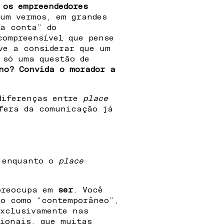
 os empreendedores
mum vermos, em grandes
 a conta” do
compreensível que pense
ve a considerar que um
 só uma questão de
no? Convida o morador a
diferenças entre
place
sfera da comunicação já
 enquanto o
place
 preocupa em
ser
. Você
lo como “contemporâneo”,
exclusivamente nas
cionais, que muitas