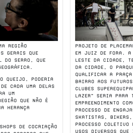
ma região
Projeto de placema
as Gerais que
em Juiz de Fora. A
l do Serro, que
Leste da cidade, t
geográfica.
da cidade, o Parqu
qualificar a praça
do queijo, poderia
bairro aos futuros
 de cada uma delas
clubes superequipa
ra um
lazer” seria para 
região que não é
empreendimento com
ma herança
processo de engaja
skatistas, bikers,
processo coletivo 
shops de cocriação
usos diversos que 