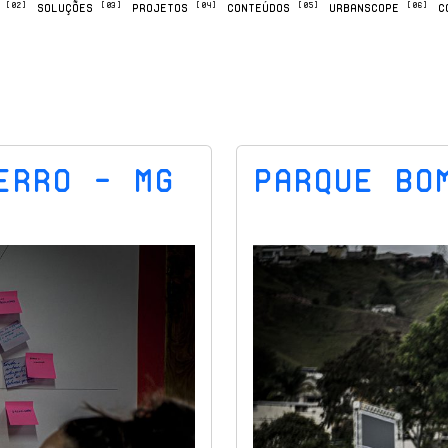
[02]
[03]
[04]
[05]
[06]
M
SOLUÇÕES
PROJETOS
CONTEÚDOS
URBANSCOPE
C
erro – MG
Parque Bo