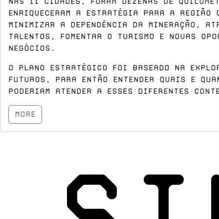
nas 11 cidades, foram dezenas de quilôme
enriqueceram a estratégia para a região 
minimizar a dependência da mineração, at
talentos, fomentar o turismo e novas opo
negócios.
O plano estratégico foi baseado na explo
futuros, para então entender quais e qua
poderiam atender a esses diferentes cont
more
SI