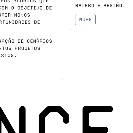
tros rodados que
bairro e região.
com o objetivo de
rair novos
more
rtunidades de
ração de cenários
ntos projetos
extos.
NCE