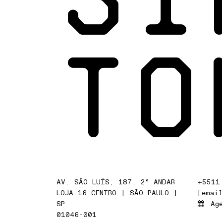
TO
AV. SÃO LUÍS, 187, 2° ANDAR
+5511
LOJA 16 CENTRO | SÃO PAULO |
[emai
SP
Ag
01046-001