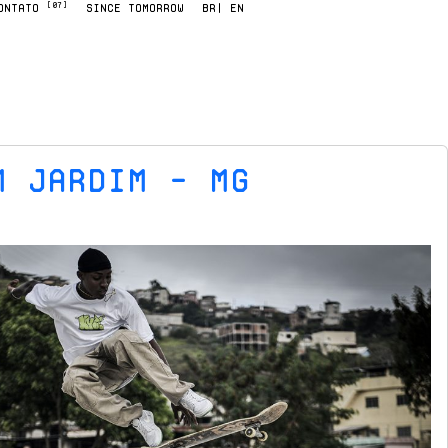
[07]
ONTATO
SINCE TOMORROW
BR
| EN
m Jardim – MG