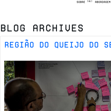
[01]
SOBRE
ABORDAGE
Blog Archives
Região do Queijo do S